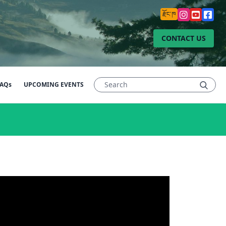
རྫོང་ཁ
CONTACT US
AQs
UPCOMING EVENTS